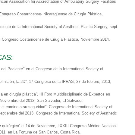
ican Association for Accreditation of Ambulatory Surgery Facilities
 Congreso Costarricense- Nicaragüense de Cirugía Plástica,
ente de la International Society of Aesthetic Plastic Surgery, sept
II Congreso Costarricense de Cirugía Plástica, Noviembre 2014.
CAS:
el Paciente’’ en el Congreso de la International Society of
finición, la 3D”, 17 Congreso de la IPRAS, 27 de febrero, 2013,
en cirugía plástica”, III Foro Multidisciplinario de Expertos en
Noviembre del 2012, San Salvador, El Salvador.
l camino a su seguridad”, Congreso de International Society of
eptiembre del 2013. Congreso de International Society of Aesthetic
quirúrgico” el 14 de Noviembre, LXXIII Congreso Médico Nacional
011, en La Fortuna de San Carlos, Costa Rica.